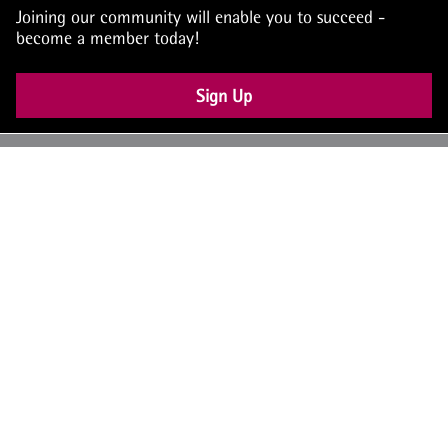
Joining our community will enable you to succeed -
become a member today!
Sign Up
UK: +44 (0) 117 4504990
office@theiam.org